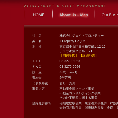
社 名
株式会社ジェイ・プロパティー
英 名
J-Property Co.,Ltd
本 社
東京都中央区日本橋室町1-12-15
テラサキ第２ビル ７F
【周辺地図】
【詳細地図】
ＴＥＬ
03-3279-5053
ＦＡＸ
03-3279-5054
設 立
平成16年2月
資本金
5千万円
代表取締役
菅野 秀典
事業内容
不動産金融ファンド事業
不動産コンサルティング事業
その他不動産に関する事業
登録免許番号
宅地建物取引業 東京都知事免許 (2)第8
金融商品取引業 関東財務局長（金商）第